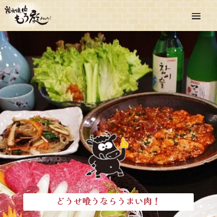
どうせ喰うならうまい肉！