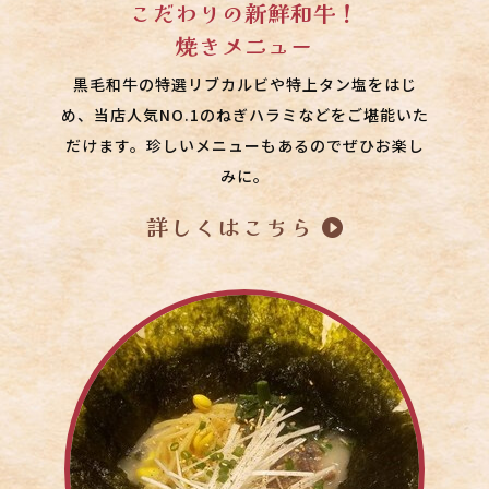
こだわりの新鮮和牛！
焼きメニュー
黒毛和牛の
特選リブカルビや
特上タン塩をはじ
め、当店人気NO.1の
ねぎハラミなどをご堪能いた
だけます。珍しいメニューもあるのでぜひお楽し
みに。
詳しくはこちら